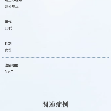
部分矯正
年代
10代
性別
女性
治療期間
3ヶ月
関連症例