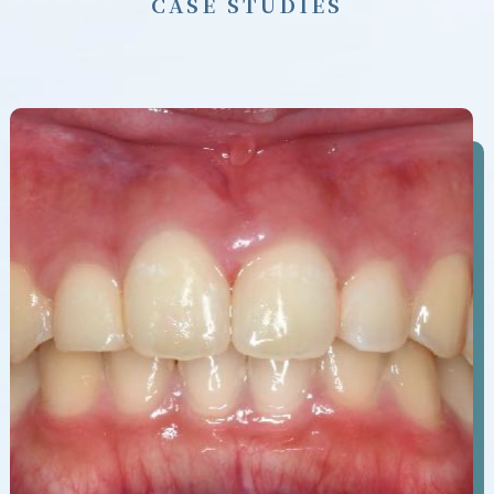
C
A
S
E
S
T
U
D
I
E
S