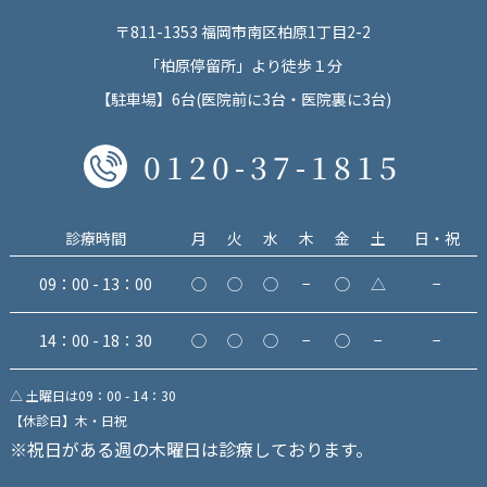
〒811-1353 福岡市南区柏原1丁目2-2
「柏原停留所」より徒歩１分
【駐車場】6台(医院前に3台・医院裏に3台)
0120-37-1815
診療時間
月
火
水
木
金
土
日・祝
09：00 - 13：00
◯
◯
◯
−
◯
△
−
14：00 - 18：30
◯
◯
◯
−
◯
−
−
△ 土曜日は09：00 - 14：30
【休診日】木・日祝
※祝日がある週の木曜日は診療しております。