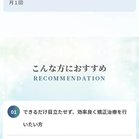
月１回
こんな方におすすめ
R
E
C
O
M
M
E
N
D
A
T
I
O
N
01
できるだけ目立たせず、効率良く矯正治療を行
いたい方