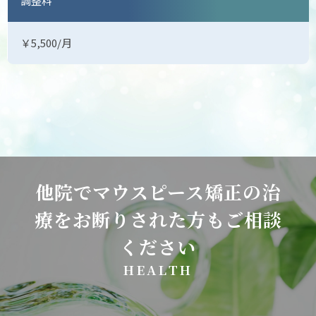
調整料
￥5,500/月
他院でマウスピース矯正の治
療をお断りされた方もご相談
ください
H
E
A
L
T
H