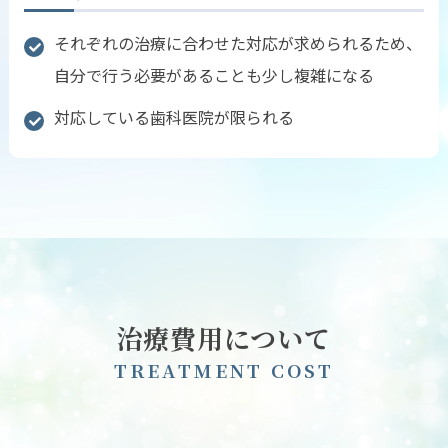
それぞれの治療に合わせた対応が求められるため、
自分で行う必要があることも少し複雑になる
対応している歯科医院が限られる
治療費用について
T
R
E
A
T
M
E
N
T
C
O
S
T