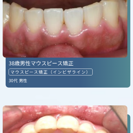
38歳男性マウスピース矯正
マウスピース矯正（インビザライン）
30代
男性