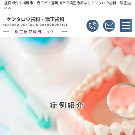
症例紹介｜福岡市・春日市・那珂川市で矯正治療ならケンタロウ歯科・矯正歯
科へ
矯正治療専門サイト
症例紹介