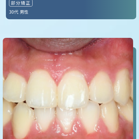
部分矯正
30代
男性