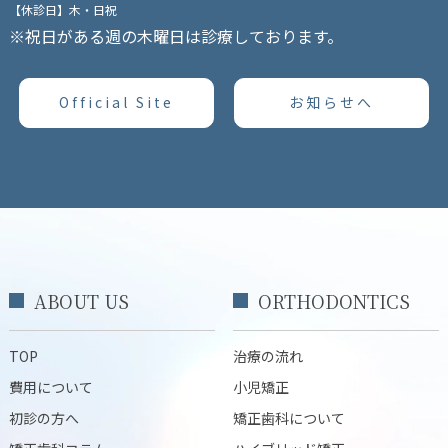
【休診日】木・日祝
※祝日がある週の木曜日は診療しております。
Official Site
お知らせへ
ABOUT US
ORTHODONTICS
TOP
治療の流れ
費用について
小児矯正
初診の方へ
矯正歯科について