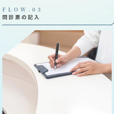
F
L
O
W
.
0
3
問診票の記入