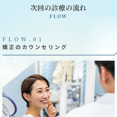
次回の診療の流れ
F
L
O
W
F
L
O
W
.
0
1
矯正のカウンセリング