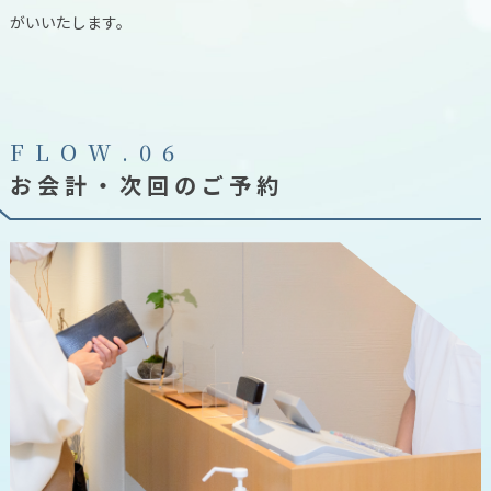
がいいたします。
F
L
O
W
.
0
6
お会計・次回のご予約