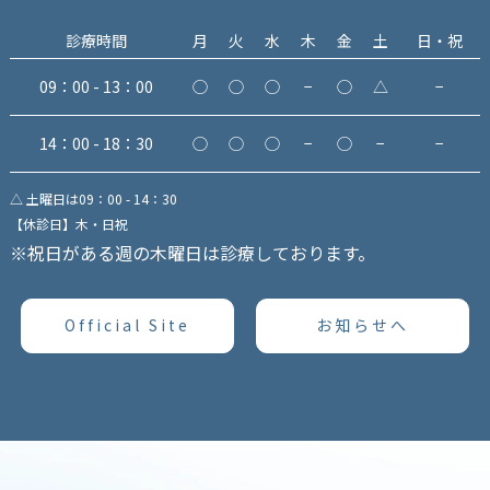
診療時間
月
火
水
木
金
土
日・祝
09：00 - 13：00
◯
◯
◯
−
◯
△
−
14：00 - 18：30
◯
◯
◯
−
◯
−
−
△ 土曜日は09：00 - 14：30
【休診日】木・日祝
※祝日がある週の木曜日は診療しております。
Official Site
お知らせへ